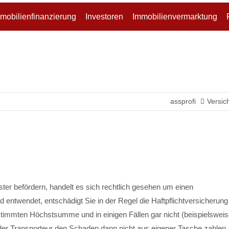
mobilienfinanzierung
Investoren
Immobilienvermarktung
rt
Get in touch
um dolor sit amet:
Cybersteel Inc.
376-293 City Road, Suite 600
San Francisco, CA 94102
h
assprofi
Versic
/ 365days
Have any questions?
+44 1234 567 890
Drop us a line
info@yourdomain.com
upport for our customers
 8:00am - 5:00pm
(GMT +1)
ter befördern, handelt es sich rechtlich gesehen um einen
 entwendet, entschädigt Sie in der Regel die Haftpflichtversicherung
estimmten Höchstsumme und in einigen Fällen gar nicht (beispielsweis
 der Transporteur den Schaden dann nicht aus eigener Tasche zahlen,