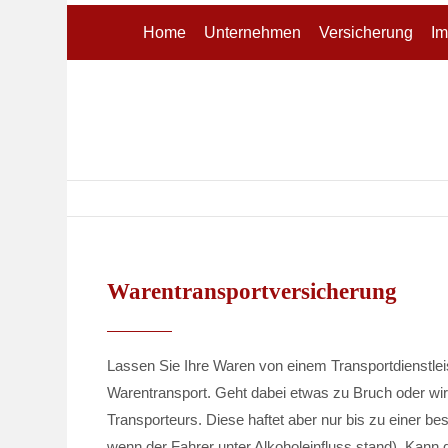
Home
Unternehmen
Versicherung
Im
Login
Suppo
Benutzername
Lorem ips
24
Passwort
Warentransport­versicherung
We offer s
Anmelden
Mon - Fri
Lassen Sie Ihre Waren von einem Transportdienstleis
Register
|
Lost your password?
Warentransport. Geht dabei etwas zu Bruch oder wird
Transporteurs. Diese haftet aber nur bis zu einer b
wenn der Fahrer unter Alkoholeinfluss stand). Kann