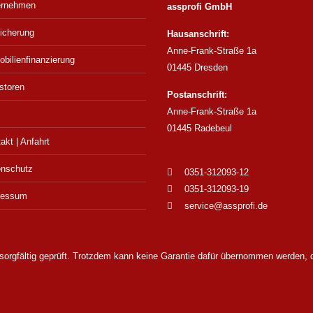
ernehmen
assprofi GmbH
icherung
Hausanschrift:
Anne-Frank-Straße 1a
bilienfinanzierung
01445 Dresden
storen
Postanschrift:
Anne-Frank-Straße 1a
01445 Radebeul
akt | Anfahrt
enschutz
0351-312093-12
0351-312093-19
ressum
service@assprofi.de
sorgfältig geprüft. Trotzdem kann keine Garantie dafür übernommen werden, das