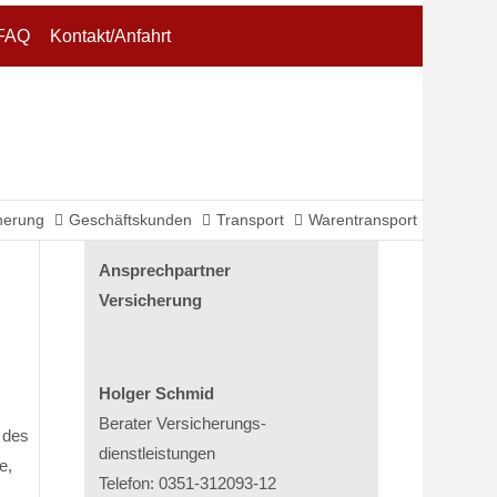
FAQ
Kontakt/Anfahrt
About us
Lorem ipsum dolor sit amet,
consectetuer adipiscing elit.
Aenean commodo ligula eget dolor.
Aenean massa. Cum sociis natoque
herung
Geschäftskunden
Transport
Warentransport
penatibus et magnis dis parturient
montes, nascetur ridiculus mus. Donec
Ansprechpartner
quam felis, ultricies nec.
Versicherung
Holger Schmid
Berater Versicherungs­
 des
dienstleistungen
e,
Telefon: 0351-312093-12