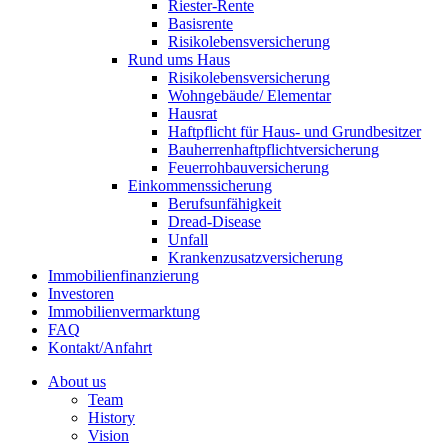
Riester-Rente
Basisrente
Risikolebens­versicherung
Rund ums Haus
Risikolebens­versicherung
Wohngebäude/ Elementar
Hausrat
Haftpflicht für Haus- und Grundbesitzer
Bauherrenhaftpflicht­versicherung
Feuerrohbau­versicherung
Einkommens­sicherung
Berufs­unfähigkeit
Dread-Disease
Unfall
Kranken­zusatz­versicherung
Immobilienfinanzierung
Investoren
Immobilienvermarktung
FAQ
Kontakt/Anfahrt
About us
Team
History
Vision