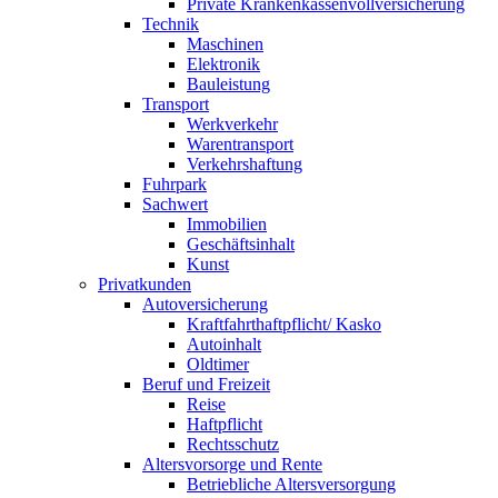
Private Kranken­kassen­voll­versicherung
Technik
Maschinen
Elektronik
Bauleistung
Transport
Werkverkehr
Warentransport
Verkehrshaftung
Fuhrpark
Sachwert
Immobilien
Geschäftsinhalt
Kunst
Privatkunden
Autoversicherung
Kraftfahrt­haftpflicht/ Kasko
Autoinhalt
Oldtimer
Beruf und Freizeit
Reise
Haftpflicht
Rechtsschutz
Altersvorsorge und Rente
Betriebliche Alters­versorgung