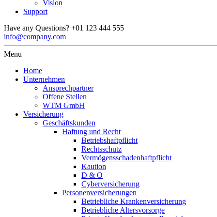
Vision
Support
Have any Questions?
+01 123 444 555
info@company.com
Menu
Home
Unternehmen
Ansprechpartner
Offene Stellen
WTM GmbH
Versicherung
Geschäftskunden
Haftung und Recht
Betriebs­haftpflicht
Rechts­schutz
Vermögens­schaden­haftpflicht
Kaution
D & O
Cyber­versicherung
Personen­versicherungen
Betriebliche Kranken­versicherung
Betriebliche Altersvorsorge